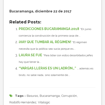
Bucaramanga, diciembre 22 de 2017
Related Posts:
PREDICCIONES BUCARAMANGA 2018
“En junio
comienza la construcción de la primera casa de...
¡HAY QUE TUMBAR AL RÉGIMEN!
“El régimen
necesita que la política sea sucia porque es...
LAURA SE FUE
“Para lidiar con estos desorbitados jefes
hay que tener la...
“VARGAS LLERAS ES UN LADRÓN…”
… además es
bruto, no sabe nada, sino solamente de...
Tags :
,
,
,
Basuras
Bucaramanga
Corrupción
,
Rodolfo Hernández
Vitalogic