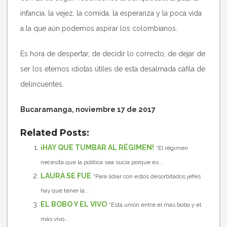
infancia, la vejez, la comida, la esperanza y la poca vida
a la que aún podemos aspirar los colombianos.
Es hora de despertar, de decidir lo correcto, de dejar de
ser los eternos idiotas útiles de esta desalmada cáfila de
delincuentes.
Bucaramanga, noviembre 17 de 2017
Related Posts:
¡HAY QUE TUMBAR AL RÉGIMEN!
“El régimen
necesita que la política sea sucia porque es...
LAURA SE FUE
“Para lidiar con estos desorbitados jefes
hay que tener la...
EL BOBO Y EL VIVO
“Esta unión entre el más bobo y el
más vivo...