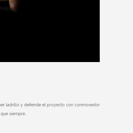
imer ladrillo y defiende el proyecto con conmovedor
al que siempre…