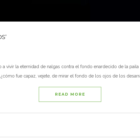
S’
 a vivir la eternidad de nalgas contra el fondo enardecido de la paila 
 ¿cómo fue capaz, vejete, de mirar el fondo de los ojos de los desar
READ MORE