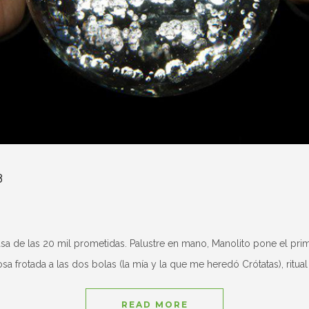
8
asa de las 20 mil prometidas. Palustre en mano, Manolito pone el pr
sa frotada a las dos bolas (la mía y la que me heredó Crótatas), ritu
READ MORE