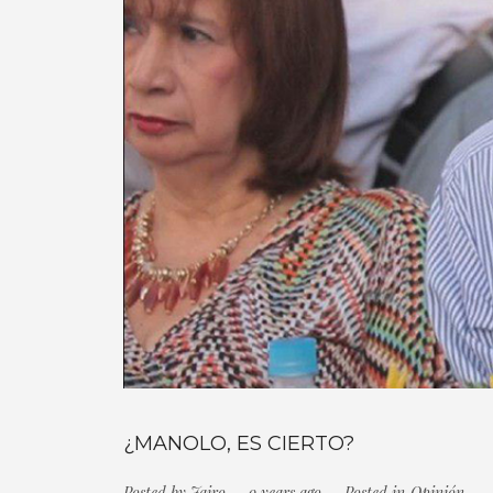
¿MANOLO, ES CIERTO?
Posted by
Jairo
9 years ago
Posted in
Opinión