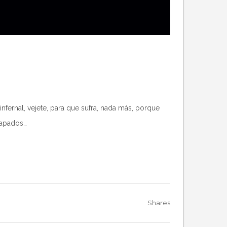
infernal, vejete, para que sufra, nada más, porque
rapados…
Shares