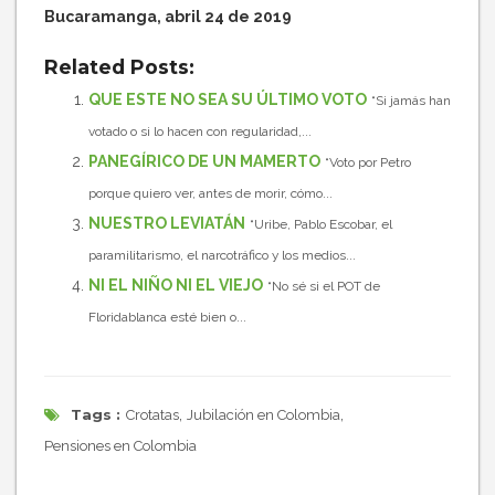
Bucaramanga, abril 24 de 2019
Related Posts:
QUE ESTE NO SEA SU ÚLTIMO VOTO
“Si jamás han
votado o si lo hacen con regularidad,...
PANEGÍRICO DE UN MAMERTO
“Voto por Petro
porque quiero ver, antes de morir, cómo...
NUESTRO LEVIATÁN
“Uribe, Pablo Escobar, el
paramilitarismo, el narcotráfico y los medios...
NI EL NIÑO NI EL VIEJO
“No sé si el POT de
Floridablanca esté bien o...
Tags :
,
,
Crotatas
Jubilación en Colombia
Pensiones en Colombia