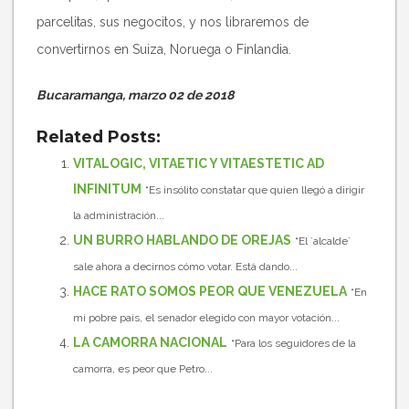
parcelitas, sus negocitos, y nos libraremos de
convertirnos en Suiza, Noruega o Finlandia.
Bucaramanga, marzo 02 de 2018
Related Posts:
VITALOGIC, VITAETIC Y VITAESTETIC AD
INFINITUM
“Es insólito constatar que quien llegó a dirigir
la administración...
UN BURRO HABLANDO DE OREJAS
“El ´alcalde´
sale ahora a decirnos cómo votar. Está dando...
HACE RATO SOMOS PEOR QUE VENEZUELA
“En
mi pobre país, el senador elegido con mayor votación...
LA CAMORRA NACIONAL
“Para los seguidores de la
camorra, es peor que Petro...