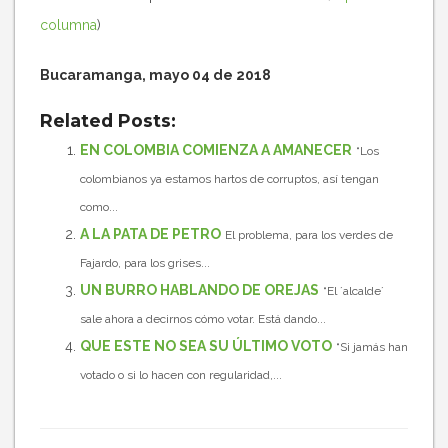
columna
)
Bucaramanga, mayo 04 de 2018
Related Posts:
EN COLOMBIA COMIENZA A AMANECER
“Los
colombianos ya estamos hartos de corruptos, así tengan
como...
A LA PATA DE PETRO
El problema, para los verdes de
Fajardo, para los grises...
UN BURRO HABLANDO DE OREJAS
“El ´alcalde´
sale ahora a decirnos cómo votar. Está dando...
QUE ESTE NO SEA SU ÚLTIMO VOTO
“Si jamás han
votado o si lo hacen con regularidad,...