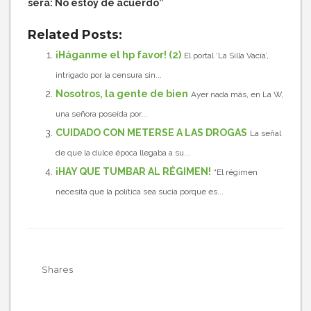
será: No estoy de acuerdo”
Related Posts:
¡Háganme el hp favor! (2)
El portal ‘La Silla Vacía’,
intrigado por la censura sin...
Nosotros, la gente de bien
Ayer nada más, en La W,
una señora poseída por...
CUIDADO CON METERSE A LAS DROGAS
La señal
de que la dulce época llegaba a su...
¡HAY QUE TUMBAR AL RÉGIMEN!
“El régimen
necesita que la política sea sucia porque es...
Shares