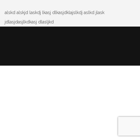
alskd alskjd laskdj lkasj dlkasjdklajslkdj aslkd jlask
jdlasjdasjlkdkasj dlasljkd